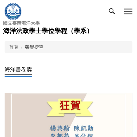
跳
到
主
國立臺灣海洋大學
要
海洋法政學士學位學程（學系）
內
容
區
首頁
榮譽榜單
海洋書卷獎