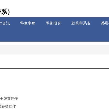
學系）
程資訊
學生事務
學術研究
就業與系友
榮譽
彙王競賽佳作
競賽獎佳作