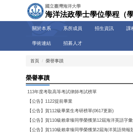
跳
國立臺灣海洋大學
到
海洋法政學士學位學程（
主
要
關於本系
系所成員
招生資訊
課
內
容
學術連結
招募人才
區
首頁
榮譽事蹟
榮譽事蹟
113年度考取高等考試律師考試榜單
【公告】1122提前畢業
【公告】賀112級畢業生考研榜單(0617更新)
【公告】賀110級賴韋臻同學榮獲第12屆海洋英語字
【公告】賀110級賴韋臻同學榮獲第2屆海洋英語簡報