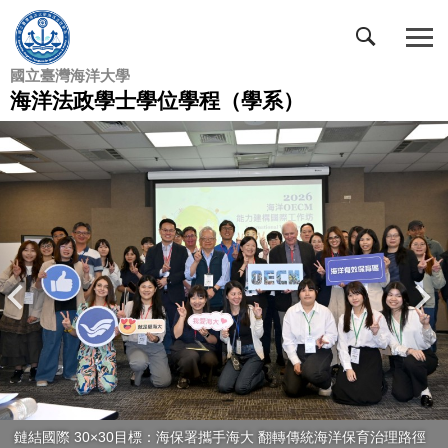
跳
到
主
國立臺灣海洋大學
要
海洋法政學士學位學程（學系）
內
容
區
鏈結國際 30×30目標：海保署攜手海大 翻轉傳統海洋保育治理路徑